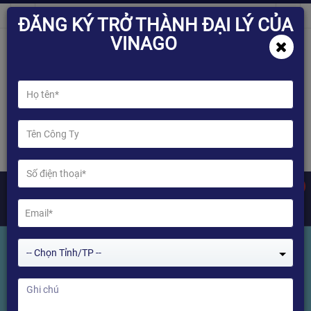
ĐĂNG KÝ TRỞ THÀNH ĐẠI LÝ CỦA
VINAGO
0
-- Chọn Tỉnh/TP --
Tin sản phẩm
Home
Tin sản phẩm