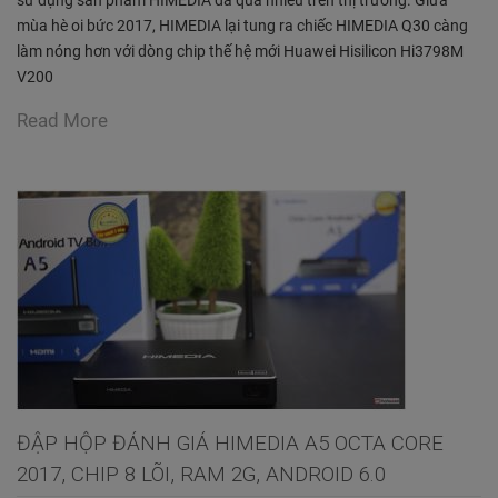
sử dụng sản phẩm HIMEDIA đã quá nhiều trên thị trường. Giữa
mùa hè oi bức 2017, HIMEDIA lại tung ra chiếc HIMEDIA Q30 càng
làm nóng hơn với dòng chip thế hệ mới Huawei Hisilicon Hi3798M
V200
Read More
ĐẬP HỘP ĐÁNH GIÁ HIMEDIA A5 OCTA CORE
2017, CHIP 8 LÕI, RAM 2G, ANDROID 6.0