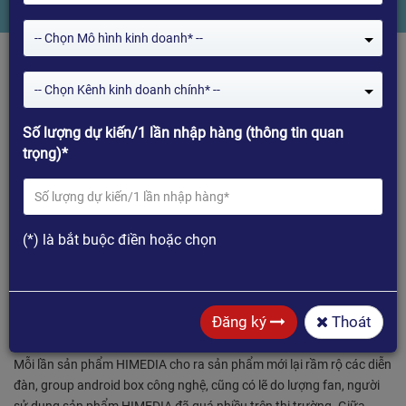
-- Chọn Mô hình kinh doanh* --
-- Chọn Kênh kinh doanh chính* --
Số lượng dự kiến/1 lần nhập hàng (thông tin quan
trọng)*
(*) là bắt buộc điền hoặc chọn
ĐÁNH GIÁ CHIẾC HIMEDIA Q30 - ĐÁNG ĐỒNG
TIỀN BÁT GẠO
Đăng ký
Thoát
Mỗi lần sản phẩm HIMEDIA cho ra sản phẩm mới lại rầm rộ các diễn
đàn, group android box công nghệ, cũng có lẽ do lượng fan, người