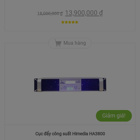
13,900,000
₫
18,000,000
₫
5
trên 5
Mua hàng
Giảm giá!
Cục đẩy công suất Himedia HA3800