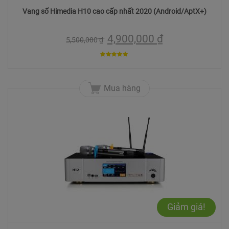
Vang số Himedia H10 cao cấp nhất 2020 (Android/AptX+)
4,900,000
₫
5,500,000
₫
5
trên 5
Mua hàng
Giảm giá!