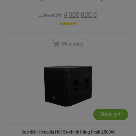
4,500,000
₫
5,000,000
₫
5
trên 5
Mua hàng
Giảm giá!
Sub điện Himedia HS15A chính hãng Peak 2500W