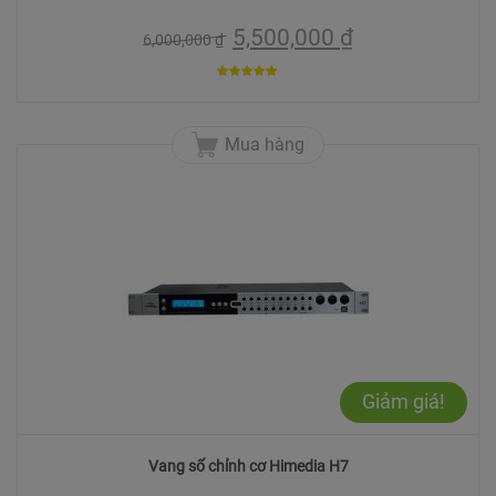
5,500,000
₫
6,000,000
₫
5
trên 5
Mua hàng
Giảm giá!
Vang số chỉnh cơ Himedia H7