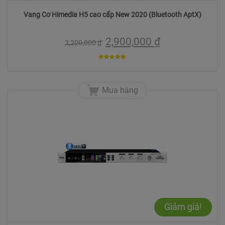
Vang Cơ Himedia H5 cao cấp New 2020 (Bluetooth AptX)
2,900,000
₫
3,200,000
₫
5
trên 5
Mua hàng
Giảm giá!