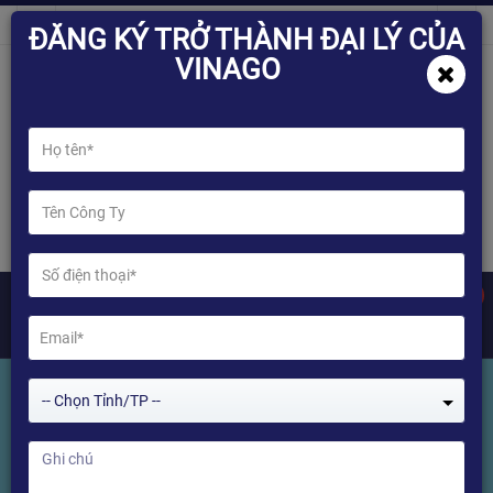
ĐĂNG KÝ TRỞ THÀNH ĐẠI LÝ CỦA
VINAGO
0
-- Chọn Tỉnh/TP --
THIẾT BỊ ÂM THANH
Home
THIẾT BỊ ÂM THANH