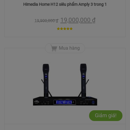
Himedia Home H12 siêu phẩm Amply 3 trong 1
19,000,000
₫
19,900,000
₫
5
trên 5
Mua hàng
Giảm giá!