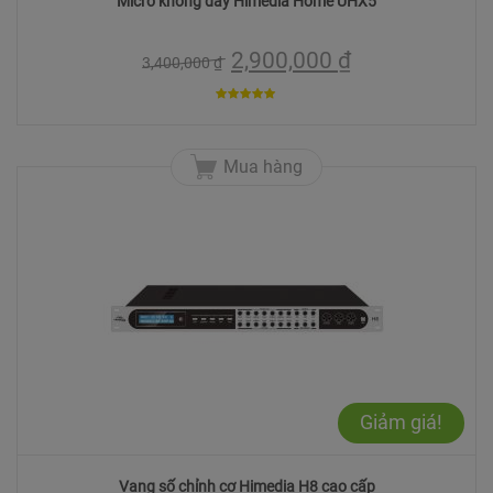
Micro không dây Himedia Home UHX5
2,900,000
₫
3,400,000
₫
5
trên 5
Mua hàng
Giảm giá!
Vang số chỉnh cơ Himedia H8 cao cấp