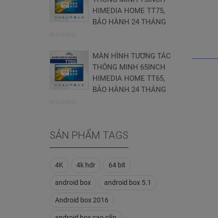
5
HIMEDIA HOME TT75,
BẢO HÀNH 24 THÁNG
0
MÀN HÌNH TƯƠNG TÁC
trên
THÔNG MINH 65INCH
5
HIMEDIA HOME TT65,
BẢO HÀNH 24 THÁNG
0
trên
SẢN PHẨM TAGS
5
4K
4k hdr
64 bit
android box
android box 5.1
Android box 2016
android box cao cấp