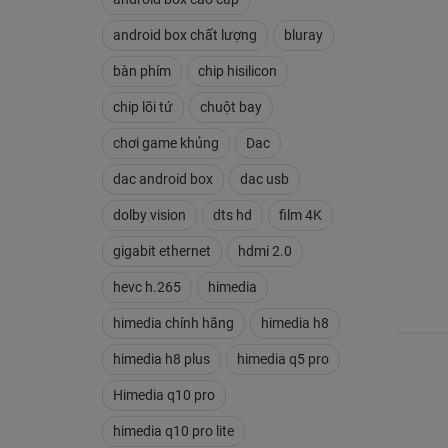
android box chất lượng
bluray
bàn phím
chip hisilicon
chip lõi tứ
chuột bay
chơi game khủng
Dac
dac android box
dac usb
dolby vision
dts hd
film 4K
gigabit ethernet
hdmi 2.0
hevc h.265
himedia
himedia chính hãng
himedia h8
himedia h8 plus
himedia q5 pro
Himedia q10 pro
himedia q10 pro lite