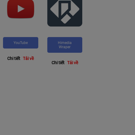
YouTube
Himedia
Wraper
Chi tiết
Tải về
Chi tiết
Tải về