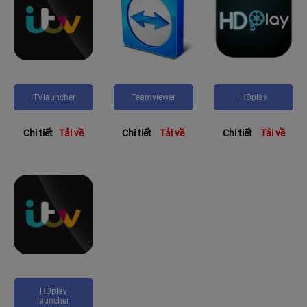
ITVlauncher
Teamviewer
HDplay
Chi tiết
Tải về
Chi tiết
Tải về
Chi tiết
Tải về
HDplay
launcher