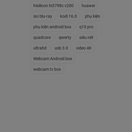
hisilicon hi3798c v200
huawei
iso blu-ray
kodi 16.0
phụ kiện
phụ kiện android box
q10 pro
quadcore
qwerty
siêu nét
ultrahd
usb 3.0
video 4K
Webcam Android box
webcam tv box