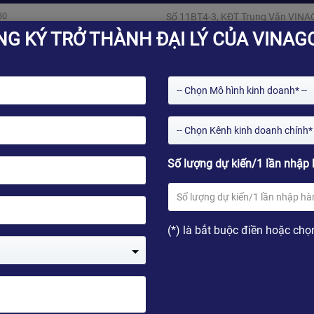
80
Số 11BT4-3, KĐT Trung Văn VINA
NG KÝ TRỞ THÀNH ĐẠI LÝ CỦA VINAG
-- Chọn Mô hình kinh doanh* --
-- Chọn Kênh kinh doanh chính* 
Số lượng dự kiến/1 lần nhập 
Giải pháp
Kho ứng dụng
Tin tức
Kỹ thu
(*) là bắt buộc điền hoặc chọ