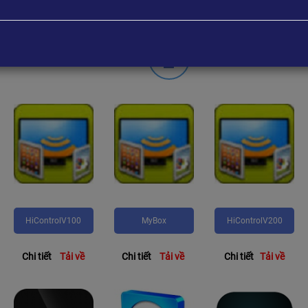
ỨNG DỤNG ĐỘC QUYỀN C
HiControlV100
MyBox
HiControlV200
Chi tiết
Tải về
Chi tiết
Tải về
Chi tiết
Tải về