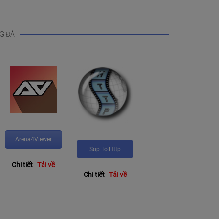
G ĐÁ
Arena4Viewer
Sop To Http
Chi tiết
Tải về
Chi tiết
Tải về