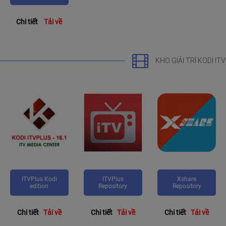
Chi tiết
Tải về
KHO GIẢI TRÍ KODI IT
ITVPlus Kodi
ITVPlus
Xshare
edition
Repository
Repository
Chi tiết
Tải về
Chi tiết
Tải về
Chi tiết
Tải về