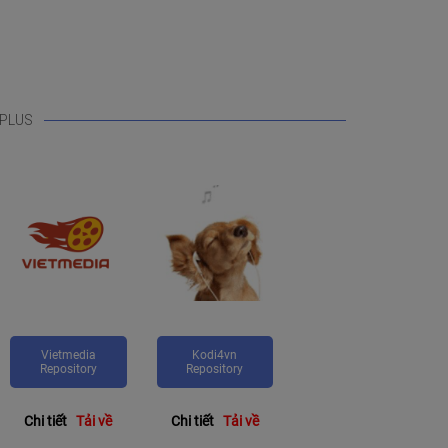
VPLUS
Vietmedia
Kodi4vn
Repository
Repository
Chi tiết
Tải về
Chi tiết
Tải về