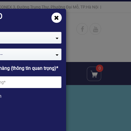
CONEX 3, Đường Trung Thư, Phường Đại Mỗ, TP.Hà Nội
O
--
hàng (thông tin quan trọng)*
0
ật
Đại lý
Chia sẻ
n