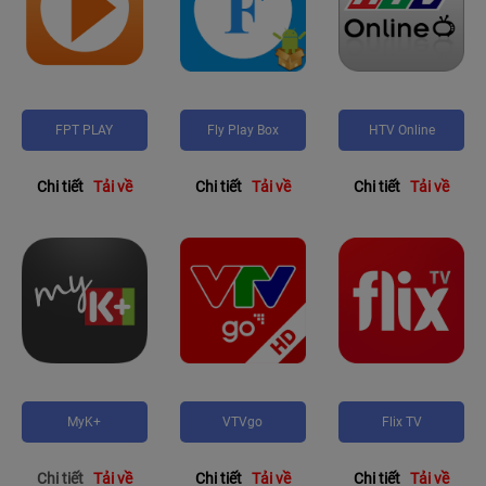
FPT PLAY
Fly Play Box
HTV Online
Chi tiết
Tải về
Chi tiết
Tải về
Chi tiết
Tải về
MyK+
VTVgo
Flix TV
Chi tiết
Tải về
Chi tiết
Tải về
Chi tiết
Tải về