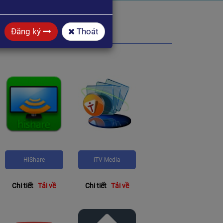
Đăng ký
Thoát
ỦA HIMEDIA
HiShare
iTV Media
Chi tiết
Tải về
Chi tiết
Tải về