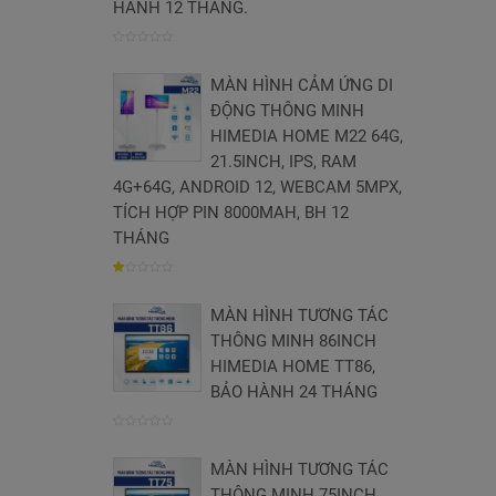
HÀNH 12 THÁNG.
0
MÀN HÌNH CẢM ỨNG DI
trên
ĐỘNG THÔNG MINH
5
HIMEDIA HOME M22 64G,
21.5INCH, IPS, RAM
4G+64G, ANDROID 12, WEBCAM 5MPX,
TÍCH HỢP PIN 8000MAH, BH 12
THÁNG
1.004854368932
MÀN HÌNH TƯƠNG TÁC
trên
THÔNG MINH 86INCH
5
HIMEDIA HOME TT86,
BẢO HÀNH 24 THÁNG
0
MÀN HÌNH TƯƠNG TÁC
trên
THÔNG MINH 75INCH