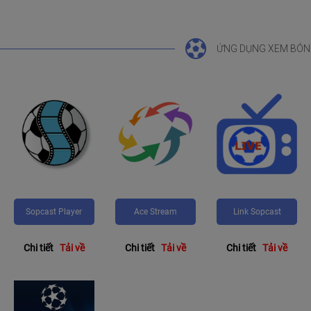
ỨNG DỤNG XEM BÓN
Sopcast Player
Ace Stream
Link Sopcast
Chi tiết
Tải về
Chi tiết
Tải về
Chi tiết
Tải về