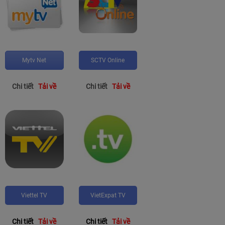
Mytv Net
SCTV Online
Chi tiết
Tải về
Chi tiết
Tải về
Viettel TV
VietExpat TV
Chi tiết
Tải về
Chi tiết
Tải về