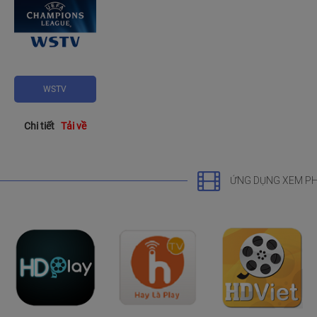
WSTV
Chi tiết
Tải về
ỨNG DỤNG XEM P