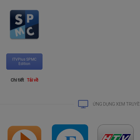
ITVPlus SPMC
Edition
Chi tiết
Tải về
ỨNG DỤNG XEM TRUYỀ