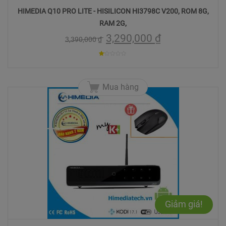
HIMEDIA Q10 PRO LITE - HISILICON HI3798C V200, ROM 8G,
RAM 2G,
3,290,000
₫
3,390,000
₫
1.1009174311927
trên
Mua hàng
5
Giảm giá!