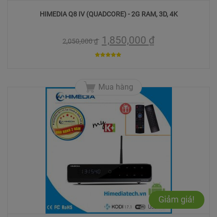
HIMEDIA Q8 IV (QUADCORE) - 2G RAM, 3D, 4K
1,850,000
₫
2,050,000
₫
5
trên 5
Mua hàng
Giảm giá!