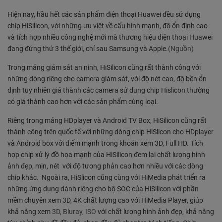
Hiện nay, hầu hết các sản phẩm điện thoại Huawei đều sử dụng
chip HiSilicon, với những ưu việt về cấu hình mạnh, độ ổn định cao
và tích hợp nhiều công nghệ mới mà thương hiệu điện thoại Huawei
đang đứng thứ 3 thế giới, chỉ sau Samsung và Apple.
(Nguồn)
Trong mảng giám sát an ninh, HiSilicon cũng rất thành công với
những dòng riêng cho camera giám sát, với độ nét cao, độ bền ổn
định tuy nhiên giá thành các camera sử dụng chip Hislicon thường
có giá thành cao hơn với các sản phẩm cùng loại.
Riêng trong mảng HDplayer và Android TV Box, HiSilicon cũng rất
thành công trên quốc tế với những dòng chip HiSlicon cho HDplayer
và Android box với điểm mạnh trong khoản xem 3D, Full HD. Tích
hợp chip xử lý đồ họa mạnh của HiSilicon đem lại chất lượng hình
ảnh đẹp, mịn, nét với độ tương phản cao hơn nhiều với các dòng
chip khác. Ngoài ra, HiSlicon cũng cùng với HiMedia phát triển ra
những ứng dụng dành riêng cho bộ SOC của HiSilicon với phần
mềm chuyên xem 3D, 4K chất lượng cao với HiMedia Player, giúp
khả năng xem
3D, Bluray, ISO
với chất lượng hình ảnh đẹp, khả năng