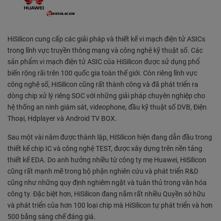
HiSilicon cung cấp các giải pháp và thiết kế vi mạch điện tử ASICs
trong lĩnh vực truyền thông mạng và công nghệ kỹ thuật số. Các
sản phẩm vi mạch điện tử ASIC của HiSilicon được sử dụng phổ
biến rộng rãi trên 100 quốc gia toàn thế giới. Còn riêng lĩnh vực
công nghệ số, HiSilicon cũng rất thành công và đã phát triển ra
dòng chip xử lý riêng SOC với những giải pháp chuyên nghiệp cho
hệ thống an ninh giám sát, videophone, đầu kỹ thuật số DVB, Điện
Thoại, Hdplayer và Android TV BOX.
Sau một vài năm được thành lập, HiSilicon hiện đang dẫn đầu trong
thiết kế chip IC và công nghệ TEST, được xây dựng trên nền tảng
thiết kế EDA. Do anh hưởng nhiều từ công ty mẹ Huawei, HiSilicon
cũng rất mạnh mẽ trong bộ phận nghiên cứu và phát triển R&D
cũng như những quy định nghiêm ngặt và tuân thủ trong văn hóa
công ty. Đặc biệt hơn, HiSilicon đang nắm rất nhiều Quyền sở hữu
và phát triển của hơn 100 loại chip mà HiSilicon tự phát triển và hơn
500 bằng sáng chế đáng giá.