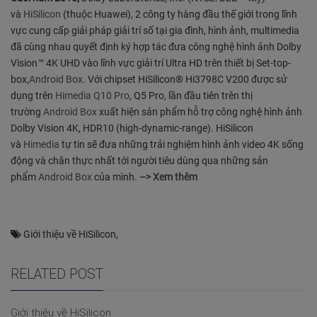
và
HiSilicon
(thuộc Huawei), 2 công ty hàng đầu thế giới trong lĩnh
vực cung cấp giải pháp giải trí số tại gia đình, hình ảnh, multimedia
đã cùng nhau quyết định ký hợp tác đưa công nghệ hình ảnh Dolby
Vision™ 4K UHD vào lĩnh vực giải trí Ultra HD trên thiết bị Set-top-
box,
Android Box
. Với chipset HiSilicon® Hi3798C V200 được sử
dụng trên
Himedia Q10 Pro
, Q5 Pro, lần đầu tiên trên thị
trường
Android Box
xuất hiện sản phẩm hỗ trợ công nghệ hình ảnh
Dolby Vision 4K, HDR10 (high-dynamic-range). HiSilicon
và
Himedia
tự tin sẽ đưa những trải nghiệm hình ảnh video 4K sống
động và chân thực nhất tới người tiêu dùng qua những sản
phẩm
Android Box
của mình.
–> Xem thêm
Giới thiệu về HiSilicon
,
RELATED POST
Giới thiệu về HiSilicon