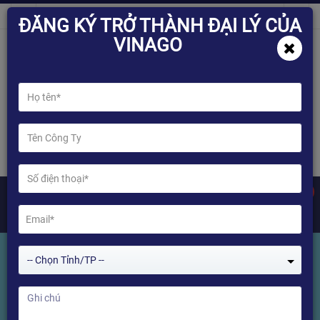
ĐĂNG KÝ TRỞ THÀNH ĐẠI LÝ CỦA
VINAGO
0
-- Chọn Tỉnh/TP --
Giới thiệu về HiSilicon
Home
Giới thiệu về HiSilicon