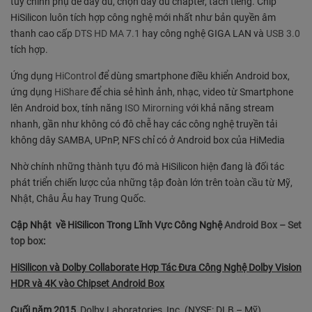
tùy chỉnh phụ đề đầy đủ, chọn đầy đủ chapter, tách tiếng. Chip
HiSilicon luôn tích hợp công nghệ mới nhất như bản quyền âm
thanh cao cấp
DTS HD MA 7.1
hay công nghệ GIGA LAN và
USB 3.0
tích hợp.
Ứng dụng
HiControl
để dùng smartphone điều khiển Android box,
ứng dụng
HiShare
để chia sẻ hình ảnh, nhạc, video từ Smartphone
lên Android box, tính năng
ISO Mirorning
với khả năng stream
nhanh, gần như không có đô chễ hay các công nghệ truyền tải
không dây SAMBA, UPnP, NFS chỉ có ở Android box của HiMedia
Nhờ chính những thành tựu đó mà HiSilicon hiện đang là đối tác
phát triển chiến lược của những tập đoàn lớn trên toàn cầu từ Mỹ,
Nhật, Châu Âu hay Trung Quốc.
Cập Nhật về HiSilicon Trong Lĩnh Vực Công Nghệ
Android Box – Set
top box
:
HiSilicon và Dolby Collaborate Hợp Tác Đưa Công Nghệ Dolby Vision
HDR và 4K vào Chipset Android Box
Cuối năm 2015,
Dolby Laboratories, Inc. (NYSE: DLB – Mỹ)