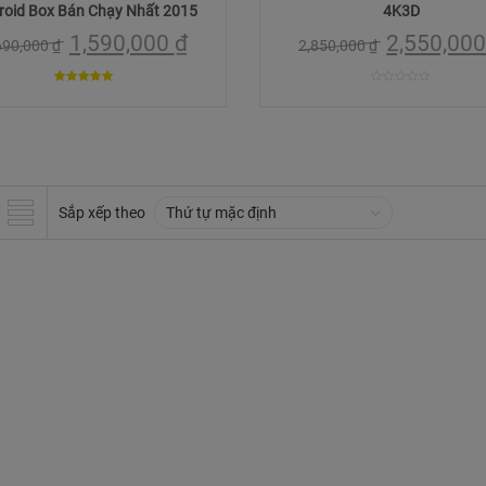
roid Box Bán Chạy Nhất 2015
4K3D
1,590,000
₫
2,550,00
690,000
₫
2,850,000
₫
5
0
trên 5
trên
5
Sắp xếp theo