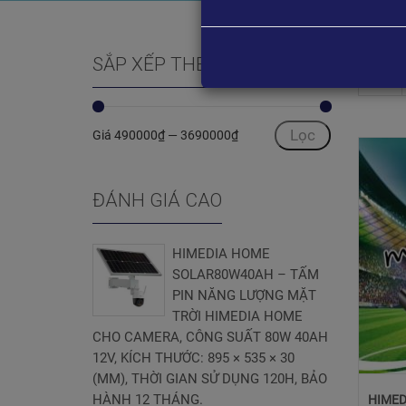
SẮP XẾP THEO GIÁ
Lọc
Giá
490000₫
—
3690000₫
ĐÁNH GIÁ CAO
HIMEDIA HOME
SOLAR80W40AH – TẤM
PIN NĂNG LƯỢNG MẶT
TRỜI HIMEDIA HOME
CHO CAMERA, CÔNG SUẤT 80W 40AH
12V, KÍCH THƯỚC: 895 × 535 × 30
(MM), THỜI GIAN SỬ DỤNG 120H, BẢO
HÀNH 12 THÁNG.
HIMEDI