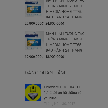
MÀN HÌNH TƯƠNG TÁC
THÔNG MINH 75INCH
HIMEDIA HOME TT75,
BẢO HÀNH 24 THÁNG
25,800,000
₫
24,800,000
₫
MÀN HÌNH TƯƠNG TÁC
THÔNG MINH 65INCH
HIMEDIA HOME TT65,
BẢO HÀNH 24 THÁNG
19,900,000
₫
18,900,000
₫
ĐÁNG QUAN TÂM
Firmware HIMEDIA H1
1.1.2 tối ưu hệ thống và
youtube
Tháng Năm 30, 2017