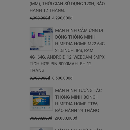
(MM), THỜI GIAN SỬ DỤNG 120H, BẢO
HÀNH 12 THÁNG.
4,390,000
₫
4,290,000
₫
MÀN HÌNH CẢM ỨNG DI
ĐỘNG THÔNG MINH
HIMEDIA HOME M22 64G,
21.5INCH, IPS, RAM
4G+64G, ANDROID 12, WEBCAM 5MPX,
TÍCH HỢP PIN 8000MAH, BH 12
THÁNG
8,900,000
₫
8,500,000
₫
MÀN HÌNH TƯƠNG TÁC
THÔNG MINH 86INCH
HIMEDIA HOME TT86,
BẢO HÀNH 24 THÁNG
30,800,000
₫
29,800,000
₫