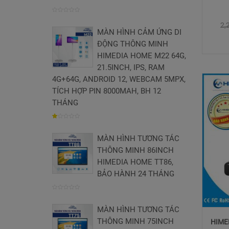
0
2,
MÀN HÌNH CẢM ỨNG DI
trên
ĐỘNG THÔNG MINH
5
HIMEDIA HOME M22 64G,
21.5INCH, IPS, RAM
4G+64G, ANDROID 12, WEBCAM 5MPX,
TÍCH HỢP PIN 8000MAH, BH 12
THÁNG
1.004854368932
MÀN HÌNH TƯƠNG TÁC
trên
THÔNG MINH 86INCH
5
HIMEDIA HOME TT86,
BẢO HÀNH 24 THÁNG
0
MÀN HÌNH TƯƠNG TÁC
trên
THÔNG MINH 75INCH
HIMED
5