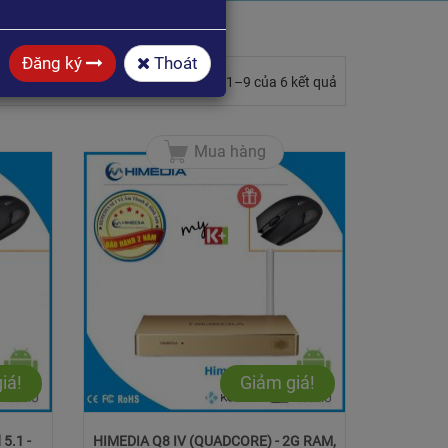
Đăng ký
Thoát
Hiển thị 1–9 của 6 kết quả
Mua hàng
iá!
Giảm giá!
5.1 -
HIMEDIA Q8 IV (QUADCORE) - 2G RAM,