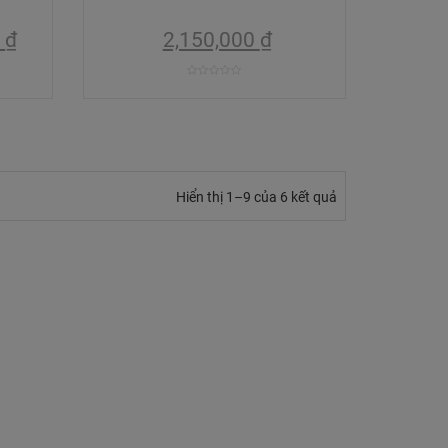
0
₫
2,150,000
₫
0
trên
5
Hiển thị 1–9 của 6 kết quả