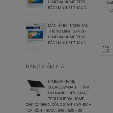
HIMEDIA HOME TT75,
And
BẢO HÀNH 24 THÁNG
1,
0
MÀN HÌNH TƯƠNG TÁC
trên
THÔNG MINH 65INCH
5
HIMEDIA HOME TT65,
BẢO HÀNH 24 THÁNG
0
trên
ĐANG GIẢM GIÁ
5
HIMEDIA HOME
SOLAR80W40AH – TẤM
PIN NĂNG LƯỢNG MẶT
TRỜI HIMEDIA HOME
CHO CAMERA, CÔNG SUẤT 80W 40AH
12V, KÍCH THƯỚC: 895 × 535 × 30