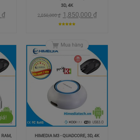
3D, 4K
0
₫
1,850,000
₫
2,050,000
₫
5
trên 5
Mua hàng
iá!
G RAM,
HIMEDIA M3 - QUADCORE, 3D, 4K