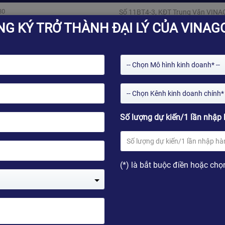
80
Số 11BT4-3, KĐT Trung Văn VINA
NG KÝ TRỞ THÀNH ĐẠI LÝ CỦA VINAG
-- Chọn Mô hình kinh doanh* --
-- Chọn Kênh kinh doanh chính* 
Số lượng dự kiến/1 lần nhập 
Giải pháp
Kho ứng dụng
Tin tức
Kỹ thu
(*) là bắt buộc điền hoặc chọ