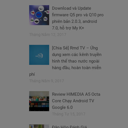
Download và Update
firmware Q5 pro và Q10 pro
phiên bản 2.0.3, android
7.0, hỗ trợ My K+
Tháng Năm 12, 2017
[Chia Sẻ] Rmd TV – Ứng
dụng xem các kênh truyền
hình thể thao nước ngoài
hàng đầu, hoàn toàn miễn
phí
Tháng Năm 9, 2017
Review HIMEDIA A5 Octa
Core Chạy Android TV
Google 6.0
Tháng Tư 15, 2017
Đập Hộp Đánh Giá