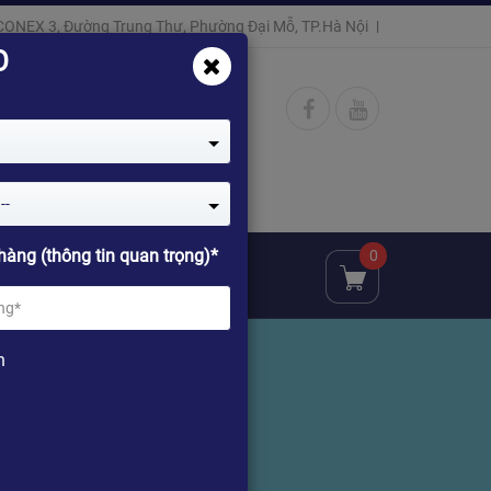
CONEX 3, Đường Trung Thư, Phường Đại Mỗ, TP.Hà Nội
O
--
hàng (thông tin quan trọng)*
0
ật
Đại lý
Chia sẻ
n