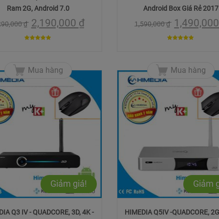
Ram 2G, Android 7.0
Android Box Giá Rẻ 2017
2,190,000
₫
1,490,00
290,000
₫
1,590,000
₫
4.9310344827586
4.9090909090909
trên 5
trên 5
Mua hàng
Mua hàng
Giảm giá!
Giảm g
IA Q3 IV - QUADCORE, 3D, 4K -
HIMEDIA Q5IV -QUADCORE, 2