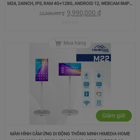
M24, 24INCH, IPS, RAM 4G+128G, ANDROID 12, WEBCAM 8MPX,
TÍCH HỢP PIN 8000MAH, BH 12 THÁNG."
9,990,000
₫
10,500,000
₫
0
trên
Mua hàng
5
Giảm giá!
MÀN HÌNH CẢM ỨNG DI ĐỘNG THÔNG MINH HIMEDIA HOME