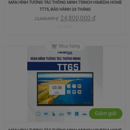
MÀN HÌNH TƯƠNG TÁC THÔNG MINH 75INCH HIMEDIA HOME
TT75, BẢO HÀNH 24 THÁNG
24,800,000
₫
25,800,000
₫
0
trên
Mua hàng
5
Giảm giá!