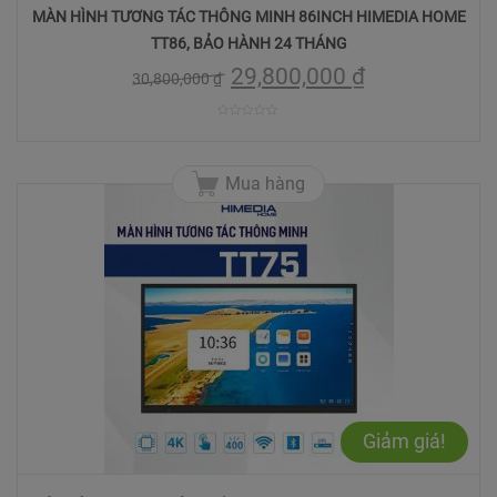
MÀN HÌNH TƯƠNG TÁC THÔNG MINH 86INCH HIMEDIA HOME
TT86, BẢO HÀNH 24 THÁNG
29,800,000
₫
30,800,000
₫
0
trên
Mua hàng
5
Giảm giá!