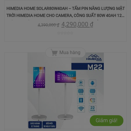
HIMEDIA HOME SOLAR80W40AH – TẤM PIN NĂNG LƯỢNG MẶT
TRỜI HIMEDIA HOME CHO CAMERA, CÔNG SUẤT 80W 40AH 12V,
KÍCH THƯỚC: 895 × 535 × 30 (MM), THỜI GIAN SỬ DỤNG 120H,
4,290,000
₫
4,390,000
₫
BẢO HÀNH 12 THÁNG.
0
trên
Mua hàng
5
Giảm giá!