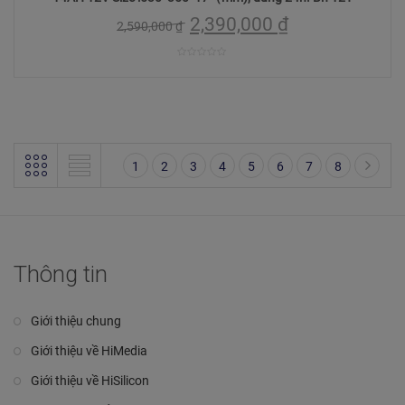
2,390,000
₫
2,590,000
₫
0
trên
5
1
2
3
4
5
6
7
8
Thông tin
Giới thiệu chung
Giới thiệu về HiMedia
Giới thiệu về HiSilicon