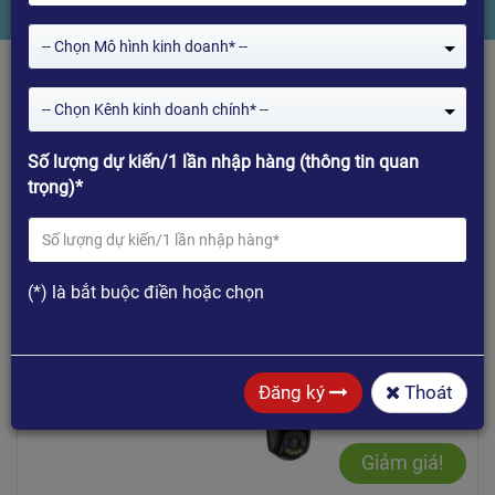
-- Chọn Mô hình kinh doanh* --
-- Chọn Kênh kinh doanh chính* --
1
2
3
4
5
6
7
8
Số lượng dự kiến/1 lần nhập hàng (thông tin quan
trọng)*
Mua hàng
(*) là bắt buộc điền hoặc chọn
Đăng ký
Thoát
Giảm giá!