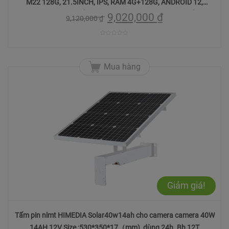
M22 128G, 21.5INCH, IPS, RAM 4G+128G, ANDROID 12,
WEBCAM 5MPX, TÍCH HỢP PIN 8000MAH, BH 12 THÁNG
9,020,000
₫
9,120,000
₫
0
trên
Mua hàng
5
Giảm giá!
Tấm pin nlmt HIMEDIA Solar40w14ah cho camera camera 40W
14AH 12V Size :530*350*17（mm), dùng 24h. Bh 12T