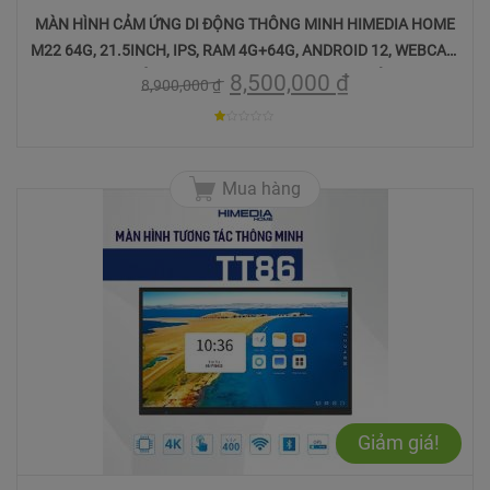
MÀN HÌNH CẢM ỨNG DI ĐỘNG THÔNG MINH HIMEDIA HOME
M22 64G, 21.5INCH, IPS, RAM 4G+64G, ANDROID 12, WEBCAM
5MPX, TÍCH HỢP PIN 8000MAH, BH 12 THÁNG
8,500,000
₫
8,900,000
₫
1.004854368932
trên
Mua hàng
5
Giảm giá!