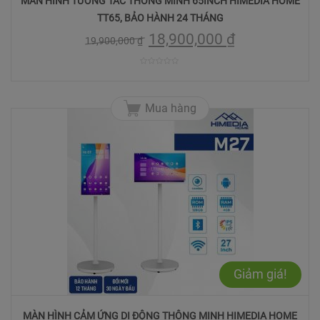
MÀN HÌNH TƯƠNG TÁC THÔNG MINH 65INCH HIMEDIA HOME
TT65, BẢO HÀNH 24 THÁNG
18,900,000
₫
19,900,000
₫
0
trên
Mua hàng
5
Giảm giá!
MÀN HÌNH CẢM ỨNG DI ĐỘNG THÔNG MINH HIMEDIA HOME