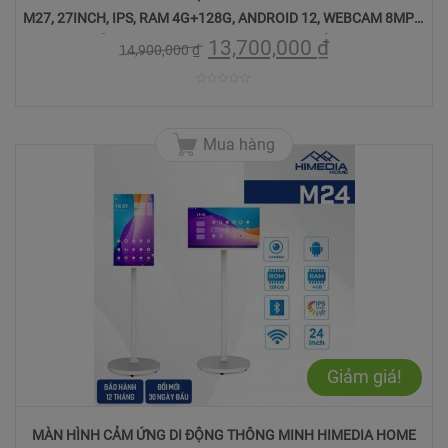
M27, 27INCH, IPS, RAM 4G+128G, ANDROID 12, WEBCAM 8MPX,
TÍCH HỢP PIN 10000MAH, BH 12 THÁNG."
13,700,000
₫
14,900,000
₫
0
trên
Mua hàng
5
Giảm giá!
MÀN HÌNH CẢM ỨNG DI ĐỘNG THÔNG MINH HIMEDIA HOME