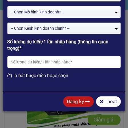
-- Chọn Mô hình kinh doanh* --
-- Chọn Kênh kinh doanh chính* --
Số lượng dự kiến/1 lần nhập hàng (thông tin quan
trọng)*
Mua hàng
(*) là bắt buộc điền hoặc chọn
Đăng ký
Thoát
Giảm giá!