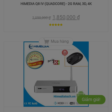
HIMEDIA Q8 IV (QUADCORE) - 2G RAM, 3D, 4K
1,850,000
₫
2,050,000
₫
5
trên 5
Mua hàng
Giảm giá!