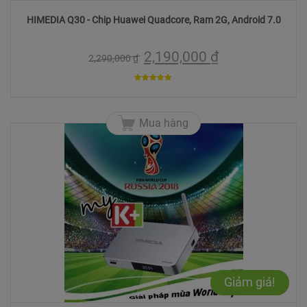
HIMEDIA Q30 - Chip Huawei Quadcore, Ram 2G, Android 7.0
2,190,000
₫
2,290,000
₫
4.9310344827586
trên 5
Mua hàng
Giảm giá!