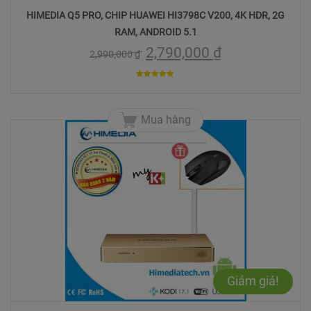
HIMEDIA Q5 PRO, CHIP HUAWEI HI3798C V200, 4K HDR, 2G
RAM, ANDROID 5.1
2,790,000
₫
2,990,000
₫
5
trên 5
Mua hàng
Giảm giá!