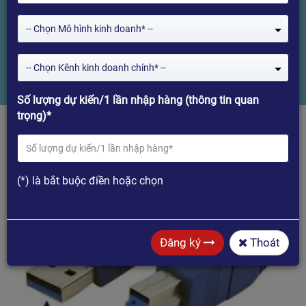
HiMedia
-- Chọn Mô hình kinh doanh* --
Home
USB 3.0 Chuẩn Kết Nối Siêu Nhanh (SuperSpeed USB) Trên Sản
-- Chọn Kênh kinh doanh chính* --
Phẩm HiMedia
Số lượng dự kiến/1 lần nhập hàng (thông tin quan
trọng)*
(*) là bắt buộc điền hoặc chọn
Đăng ký
Thoát