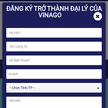
ĐĂNG KÝ TRỞ THÀNH ĐẠI LÝ CỦA
VINAGO
0
-- Chọn Tỉnh/TP --
USB 3.0 Chuẩn Kết Nối Siêu Nhanh
(SuperSpeed USB) Trên Sản Phẩm