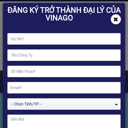
ĐĂNG KÝ TRỞ THÀNH ĐẠI LÝ CỦA
VINAGO
0
-- Chọn Tỉnh/TP --
Tìm kiếm Bài viết
Home
Tìm kiếm Bài viết