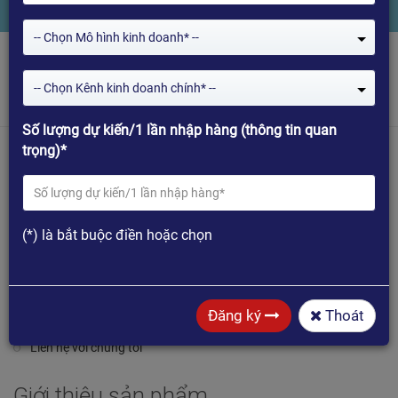
-- Chọn Mô hình kinh doanh* --
-- Chọn Kênh kinh doanh chính* --
Số lượng dự kiến/1 lần nhập hàng (thông tin quan
trọng)*
Thông tin
Giới thiệu chung
(*) là bắt buộc điền hoặc chọn
Giới thiệu về HiMedia
Giới thiệu về HiSilicon
Đăng ký
Thoát
Chinh Sách Bảo Hành HiMedia
Liên hệ với chúng tôi
Giới thiệu sản phẩm