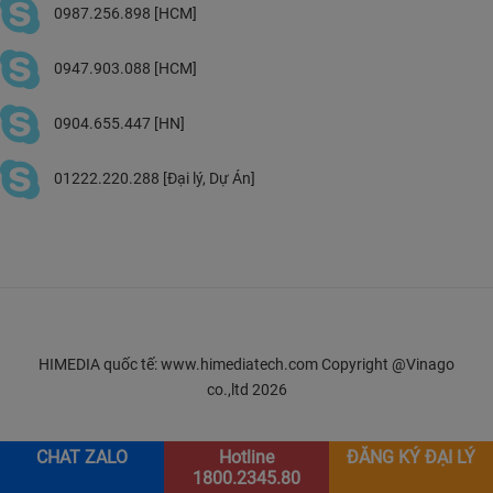
0987.256.898 [HCM]
0947.903.088 [HCM]
0904.655.447 [HN]
01222.220.288 [Đại lý, Dự Án]
HIMEDIA quốc tế: www.himediatech.com Copyright @Vinago
co.,ltd 2026
CHAT ZALO
Hotline
ĐĂNG KÝ ĐẠI LÝ
1800.2345.80