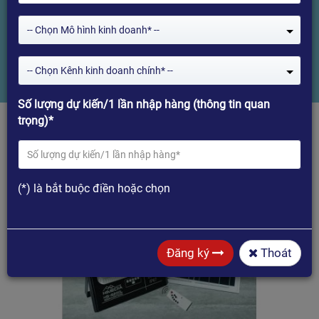
lượng mặt trời công suất 200W
-- Chọn Mô hình kinh doanh* --
Home
-- Chọn Kênh kinh doanh chính* --
Himedia HS-8200L - Đèn năng lượng mặt trời công suất 200W
Số lượng dự kiến/1 lần nhập hàng (thông tin quan
trọng)*
(*) là bắt buộc điền hoặc chọn
Đăng ký
Thoát