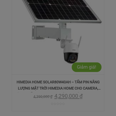
Giảm giá!
HIMEDIA HOME SOLAR80W40AH – TẤM PIN NĂNG
LƯỢNG MẶT TRỜI HIMEDIA HOME CHO CAMERA,
CÔNG SUẤT 80W 40AH 12V, KÍCH THƯỚC: 895 × 535 ×
4,290,000
₫
4,390,000
₫
30 (MM), THỜI GIAN SỬ DỤNG 120H, BẢO HÀNH 12
THÁNG.
0