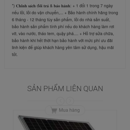
*) 𝐂𝐡𝐢́𝐧𝐡 𝐬𝐚́𝐜𝐡 đ𝐨̂̉𝐢 𝐭𝐫𝐚̉ & 𝐛𝐚̉𝐨 𝐡𝐚̀𝐧𝐡: + 1 đổi 1 trong 7 ngày 
nếu lỗi, lỗi do vận chuyển,... + Bảo hành chính hãng trong 
6 tháng - 12 tháng tùy sản phẩm, lỗi do nhà sản suất, 
bảo hành sản phẩm tính phí nếu do khách hàng làm rơi 
vỡ, vào nước, tháo tem, quậy phá.... + Hỗ trợ sửa chữa, 
bảo hành khi hết thời hạn bảo hành với mức phí ưu đãi 
linh kiện để giúp khách hàng yên tâm sử dụng, hậu mãi 
tốt.
SẢN PHẨM LIÊN QUAN
Mua hàng