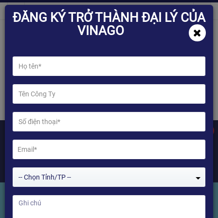
ĐĂNG KÝ TRỞ THÀNH ĐẠI LÝ CỦA
VINAGO
0
-- Chọn Tỉnh/TP --
Himedia HS-8200L - Đèn năng