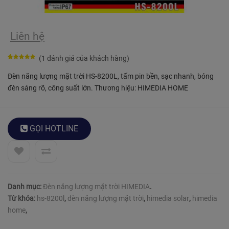
Liên hệ
(
1
đánh giá của khách hàng)
5
5
5
trên
Đèn năng lượng mặt trời HS-8200L, tấm pin bền, sạc nhanh, bóng
dựa trên
đèn sáng rõ, công suất lớn. Thương hiệu: HIMEDIA HOME
bình chọn
của khách
hàng
GỌI
HOTLINE
Danh mục:
Đèn năng lượng mặt trời HIMEDIA
.
Từ khóa:
hs-8200l
,
đèn năng lượng mặt trời
,
himedia solar
,
himedia
home
,