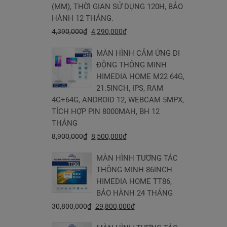
(MM), THỜI GIAN SỬ DỤNG 120H, BẢO
HÀNH 12 THÁNG.
4,390,000
₫
4,290,000
₫
MÀN HÌNH CẢM ỨNG DI
ĐỘNG THÔNG MINH
HIMEDIA HOME M22 64G,
21.5INCH, IPS, RAM
4G+64G, ANDROID 12, WEBCAM 5MPX,
TÍCH HỢP PIN 8000MAH, BH 12
THÁNG
8,900,000
₫
8,500,000
₫
MÀN HÌNH TƯƠNG TÁC
THÔNG MINH 86INCH
HIMEDIA HOME TT86,
BẢO HÀNH 24 THÁNG
30,800,000
₫
29,800,000
₫