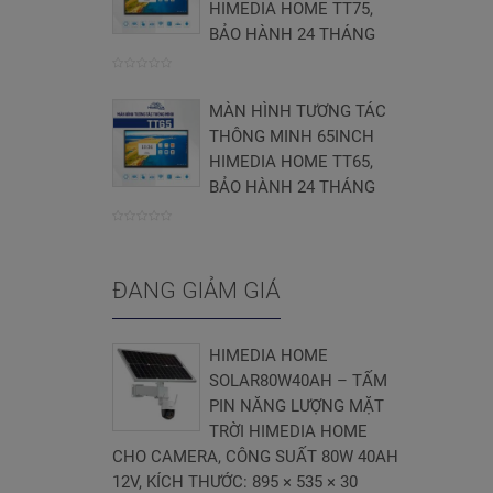
HIMEDIA HOME TT75,
BẢO HÀNH 24 THÁNG
0
MÀN HÌNH TƯƠNG TÁC
trên
THÔNG MINH 65INCH
5
HIMEDIA HOME TT65,
BẢO HÀNH 24 THÁNG
0
trên
ĐANG GIẢM GIÁ
5
HIMEDIA HOME
SOLAR80W40AH – TẤM
PIN NĂNG LƯỢNG MẶT
TRỜI HIMEDIA HOME
CHO CAMERA, CÔNG SUẤT 80W 40AH
12V, KÍCH THƯỚC: 895 × 535 × 30