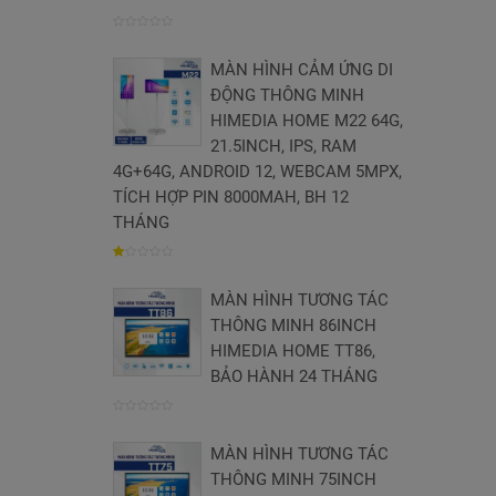
0
MÀN HÌNH CẢM ỨNG DI
trên
ĐỘNG THÔNG MINH
5
HIMEDIA HOME M22 64G,
21.5INCH, IPS, RAM
4G+64G, ANDROID 12, WEBCAM 5MPX,
TÍCH HỢP PIN 8000MAH, BH 12
THÁNG
1.004854368932
MÀN HÌNH TƯƠNG TÁC
trên
THÔNG MINH 86INCH
5
HIMEDIA HOME TT86,
BẢO HÀNH 24 THÁNG
0
MÀN HÌNH TƯƠNG TÁC
trên
THÔNG MINH 75INCH
5