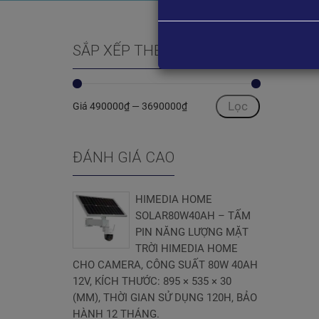
Khô
SẮP XẾP THEO GIÁ
Lọc
Giá
490000₫
—
3690000₫
ĐÁNH GIÁ CAO
HIMEDIA HOME
SOLAR80W40AH – TẤM
PIN NĂNG LƯỢNG MẶT
TRỜI HIMEDIA HOME
CHO CAMERA, CÔNG SUẤT 80W 40AH
12V, KÍCH THƯỚC: 895 × 535 × 30
(MM), THỜI GIAN SỬ DỤNG 120H, BẢO
HÀNH 12 THÁNG.