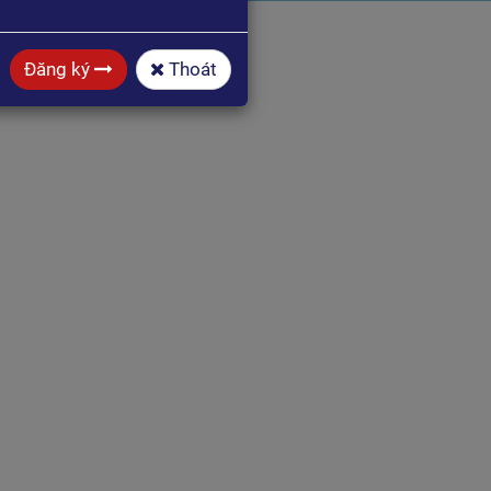
Đăng ký
Thoát