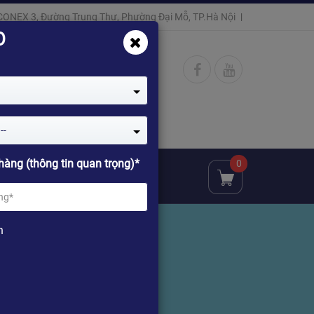
CONEX 3, Đường Trung Thư, Phường Đại Mỗ, TP.Hà Nội
O
--
hàng (thông tin quan trọng)*
0
ật
Đại lý
Chia sẻ
n