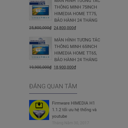
MÀN HÌNH TƯƠNG TÁC
THÔNG MINH 75INCH
HIMEDIA HOME TT75,
BẢO HÀNH 24 THÁNG
25,800,000
₫
24,800,000
₫
MÀN HÌNH TƯƠNG TÁC
THÔNG MINH 65INCH
HIMEDIA HOME TT65,
BẢO HÀNH 24 THÁNG
19,900,000
₫
18,900,000
₫
ĐÁNG QUAN TÂM
Firmware HIMEDIA H1
1.1.2 tối ưu hệ thống và
youtube
Tháng Năm 30, 2017