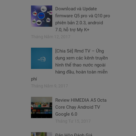
Download và Update
firmware Q5 pro và Q10 pro
phiên bản 2.0.3, android
7.0, hỗ trợ My K+
Tháng Năm 12, 2017
[Chia Sẻ] Rmd TV – Ứng
dụng xem các kênh truyền
hình thể thao nước ngoài
hàng đầu, hoàn toàn miễn
phí
Tháng Năm 9, 2017
Review HIMEDIA A5 Octa
Core Chạy Android TV
Google 6.0
Tháng Tư 15, 2017
Đập Hộp Đánh Giá