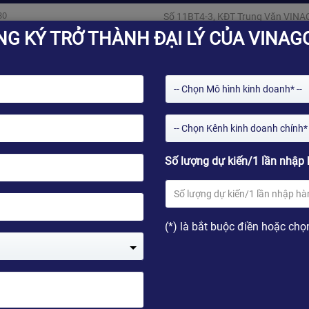
80
Số 11BT4-3, KĐT Trung Văn VINA
NG KÝ TRỞ THÀNH ĐẠI LÝ CỦA VINAG
-- Chọn Mô hình kinh doanh* --
-- Chọn Kênh kinh doanh chính* 
Số lượng dự kiến/1 lần nhập 
Giải pháp
Kho ứng dụng
Tin tức
Kỹ thu
(*) là bắt buộc điền hoặc chọ