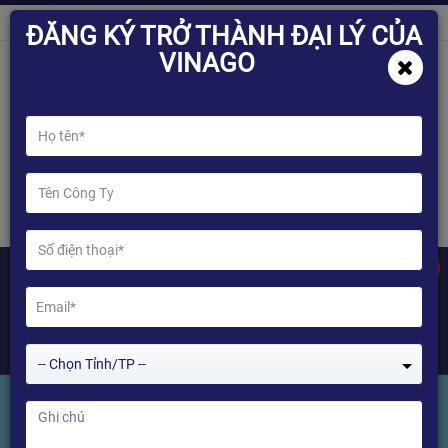
ĐĂNG KÝ TRỞ THÀNH ĐẠI LÝ CỦA
VINAGO
0
-- Chọn Tỉnh/TP --
MÀN HÌNH CẢM ỨNG DI ĐỘNG