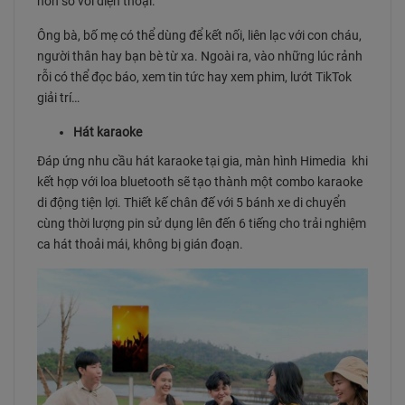
hơn so với điện thoại.
Ông bà, bố mẹ có thể dùng để kết nối, liên lạc với con cháu,
người thân hay bạn bè từ xa. Ngoài ra, vào những lúc rảnh
rỗi có thể đọc báo, xem tin tức hay xem phim, lướt TikTok
giải trí…
Hát karaoke
Đáp ứng nhu cầu hát karaoke tại gia, màn hình Himedia khi
kết hợp với loa bluetooth sẽ tạo thành một combo karaoke
di động tiện lợi. Thiết kế chân đế với 5 bánh xe di chuyển
cùng thời lượng pin sử dụng lên đến 6 tiếng cho trải nghiệm
ca hát thoải mái, không bị gián đoạn.