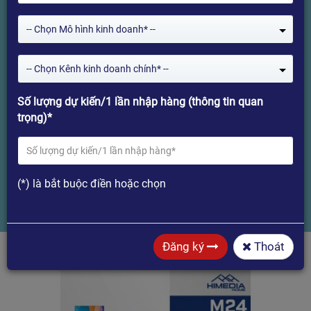
THÔNG MINH HIMEDIA HOME
-- Chọn Mô hình kinh doanh* --
M24, 24INCH, IPS, RAM 4G+128G,
ANDROID 12, WEBCAM 8MPX,
-- Chọn Kênh kinh doanh chính* --
TÍCH HỢP PIN 8000MAH, BH 12
Số lượng dự kiến/1 lần nhập hàng (thông tin quan
THÁNG."
trọng)*
Home
MÀN HÌNH CẢM ỨNG DI ĐỘNG THÔNG MINH HIMEDIA HOME M24,
(*) là bắt buộc điền hoặc chọn
24INCH, IPS, RAM 4G+128G, ANDROID 12, WEBCAM 8MPX, TÍCH
HỢP PIN 8000MAH, BH 12 THÁNG."
Đăng ký
Thoát