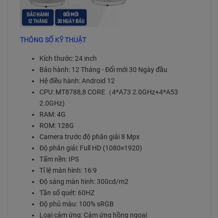
THÔNG SỐ KỸ THUẬT
Kích thước: 24 inch
Bảo hành: 12 Tháng - Đổi mới 30 Ngày đầu
Hệ điều hành: Android 12
CPU: MT8788,8 CORE
（
4*A73 2.0GHz+4*A53
2.0GHz)
RAM: 4G
ROM: 128G
Camera trước độ phân giải 8 Mpx
Độ phân giải: Full HD (1080×1920)
Tấm nền: IPS
Tỉ lệ màn hình: 16:9
Độ sáng màn hình: 300cd/m2
Tần số quét: 60HZ
Độ phủ màu: 100% sRGB
Loại cảm ứng: Cảm ứng hồng ngoại