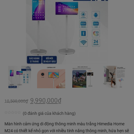
9,990,000
₫
10,500,000
₫
(
0
đánh giá của khách hàng)
0
5
5
Màn hình cảm ứng di động thông minh màu trắng Himedia Home
trên
M24 có thiết kế nhỏ gọn với nhiều tính năng thông minh, hứa hẹn sẽ