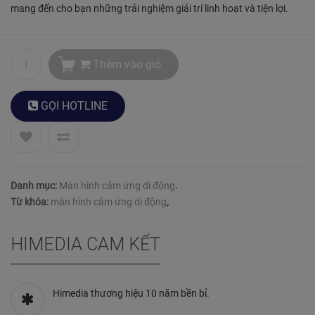
dựa
mang đến cho bạn những trải nghiệm giải trí linh hoạt và tiện lợi.
trên
bình
chọn
Thêm vào giỏ
của
khách
hàng
GỌI
HOTLINE
Danh mục:
Màn hình cảm ứng di động
.
Từ khóa:
màn hình cảm ứng di động
,
HIMEDIA CAM KẾT
Himedia thương hiệu 10 năm bền bỉ.