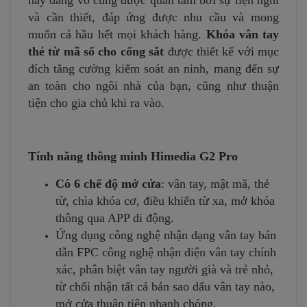
nay đang vô cùng được quan tâm bởi sự tiện nghi
và cần thiết, đáp ứng được nhu cầu và mong
muốn cả hầu hết mọi khách hàng.
Khóa vân tay
thẻ từ mã số cho cổng sắt
được thiết kế với mục
đích tăng cường kiểm soát an ninh, mang đến sự
an toàn cho ngôi nhà của bạn, cũng như thuận
tiện cho gia chủ khi ra vào.
Tính năng thông minh Himedia G2 Pro
Có 6 chế độ mở cửa
: vân tay, mật mã, thẻ
từ, chìa khóa cơ, điều khiển từ xa, mở khóa
thông qua APP di động.
Ứng dụng công nghệ nhận dạng vân tay bán
dẫn FPC công nghệ nhận diện vân tay chính
xác, phân biệt vân tay người già và trẻ nhỏ,
từ chối nhận tất cả bản sao dấu vân tay nào,
mở cửa thuận tiện nhanh chóng.