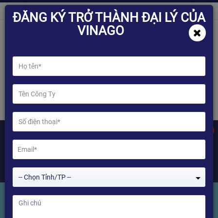
ĐĂNG KÝ TRỞ THÀNH ĐẠI LÝ CỦA
VINAGO
0
-- Chọn Tỉnh/TP --
Khóa Cổng Vân Tay Thẻ Từ