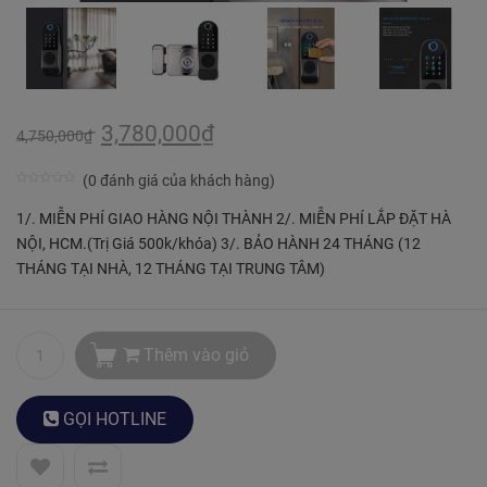
3,780,000
₫
4,750,000
₫
(
0
đánh giá của khách hàng)
0
5
5
1/. MIỄN PHÍ GIAO HÀNG NỘI THÀNH 2/. MIỄN PHÍ LẮP ĐẶT HÀ
trên
NỘI, HCM.(Trị Giá 500k/khóa) 3/. BẢO HÀNH 24 THÁNG (12
dựa
THÁNG TẠI NHÀ, 12 THÁNG TẠI TRUNG TÂM)
trên
bình
chọn
Thêm vào giỏ
của
khách
hàng
GỌI
HOTLINE