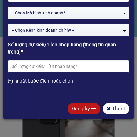
Himedia G2 - Pro.
-- Chọn Mô hình kinh doanh* --
Home
Khóa Cổng Vân Tay Thẻ Từ Himedia G2 - Pro.
-- Chọn Kênh kinh doanh chính* --
Số lượng dự kiến/1 lần nhập hàng (thông tin quan
trọng)*
(*) là bắt buộc điền hoặc chọn
Đăng ký
Thoát