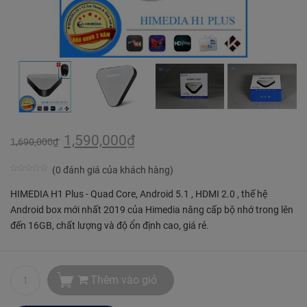
1,590,000
₫
1,690,000
₫
(
0
đánh giá của khách hàng)
0
5
5
HIMEDIA H1 Plus - Quad Core, Android 5.1 , HDMI 2.0 , thế hệ
trên
Android box mới nhất 2019 của Himedia nâng cấp bộ nhớ trong lên
dựa
đến 16GB, chất lượng và độ ổn định cao, giá rẻ.
trên
bình
chọn
Thêm vào giỏ
của
khách