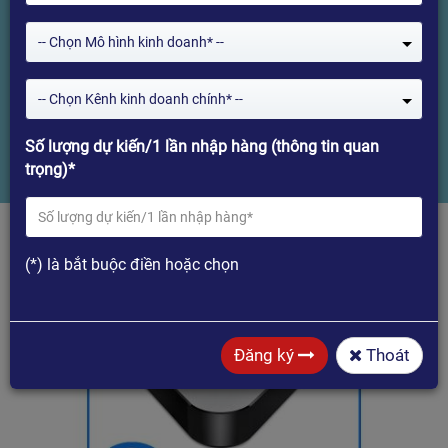
16GB - Android Box chuyên dụng
-- Chọn Mô hình kinh doanh* --
bảo hành 24 tháng.
-- Chọn Kênh kinh doanh chính* --
Home
HIMEDIA H1 Plus - 4 Nhân, ROM 16GB - Android Box chuyên dụng
Số lượng dự kiến/1 lần nhập hàng (thông tin quan
bảo hành 24 tháng.
trọng)*
(*) là bắt buộc điền hoặc chọn
Đăng ký
Thoát