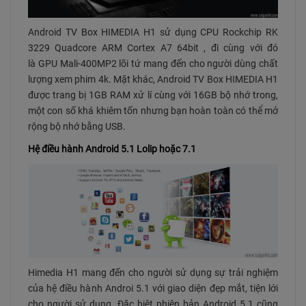
Android TV Box HIMEDIA H1 sử dụng CPU Rockchip RK
3229 Quadcore ARM Cortex A7 64bit , đi cùng với đó
là GPU Mali-400MP2 lõi tứ mang đến cho người dùng chất
lượng xem phim 4k. Mặt khác, Android TV Box HIMEDIA H1
được trang bị 1GB RAM xử lí cùng với 16GB bộ nhớ trong,
một con số khá khiêm tốn nhưng bạn hoàn toàn có thể mở
rộng bộ nhớ bằng USB.
Hệ điều hành Android 5.1 Lolip hoặc 7.1
Himedia H1 mang đến cho người sử dụng sự trải nghiệm
của hệ điều hành Androi 5.1 với giao diện đẹp mắt, tiện lới
cho người sử dụng. Đặc biệt phiên bản Android 5.1 cũng