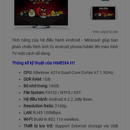
Tính năng của hệ điều hành Android - Miracast giúp bạn
phản chiếu hình ảnh từ Android phone/tablet lên màn hình
TV một cách dễ dàng.
Thông số kỹ thuật của HIMEDIA H1
CPU:
Allwinner A31s Quad-Core Cortex A7 1.5GHz.
DDR RAM:
1GB.
Bộ nhớ trong:
16GB.
File System:
FAT32 / NTFS / EXT.
Hệ điều hành:
Android 4.2.2 Jelly Bean.
Resolution Ratio:
2160p.
LAN:
RJ45 100Mbps.
Wi-Fi:
Build-in 802.11n wireless.
Thiết bị lưu trữ:
Support External storage via USB