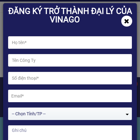
ĐĂNG KÝ TRỞ THÀNH ĐẠI LÝ CỦA
VINAGO
0
-- Chọn Tỉnh/TP --
HIMEDIA H1 Plus - 4 Nhân, ROM