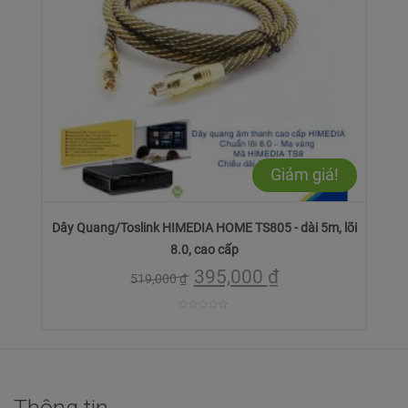
Giảm giá!
Dây Quang/Toslink HIMEDIA HOME TS805 - dài 5m, lõi
8.0, cao cấp
395,000
₫
519,000
₫
0
trên
5
Thông tin