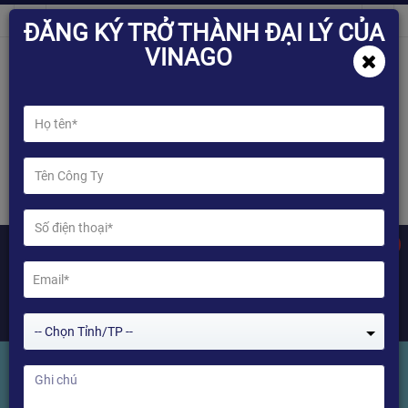
ĐĂNG KÝ TRỞ THÀNH ĐẠI LÝ CỦA
VINAGO
0
-- Chọn Tỉnh/TP --
Dây Quang/Toslink HIMEDIA