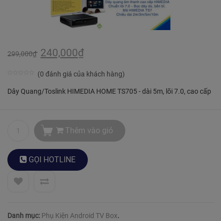
240,000
₫
299,000
₫
(
0
đánh giá của khách hàng)
0
5
5
Dây Quang/Toslink HIMEDIA HOME TS705 - dài 5m, lõi 7.0, cao cấp
trên
dựa
trên
Thêm vào giỏ
bình
chọn
của
GỌI
HOTLINE
khách
hàng
Danh mục:
Phụ Kiện Android TV Box
.