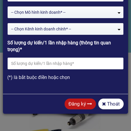
HOME TS705 - dài 5m, lõi 7.0, cao
-- Chọn Mô hình kinh doanh* --
cấp
-- Chọn Kênh kinh doanh chính* --
Home
Dây Quang/Toslink HIMEDIA HOME TS705 - dài 5m, lõi 7.0, cao cấp
Số lượng dự kiến/1 lần nhập hàng (thông tin quan
trọng)*
(*) là bắt buộc điền hoặc chọn
Đăng ký
Thoát